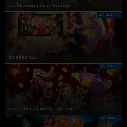
รวมโปรสล็อตทุนน้อย ใหม่ล่าสุด
สล็อตเว็บตรง
เว็บสล็อต G2G
รวมโปรโมชั่น
ศูนย์รวมโปรสล็อตใหม่ล่าสุด วันนี้
สล็อตวอเลท