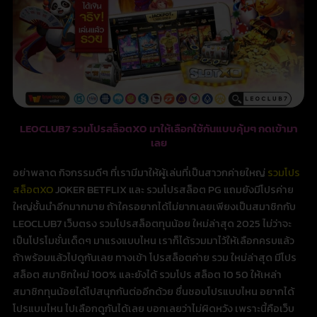
LEOCLUB7 รวมโปรสล็อตXO มาให้เลือกใช้กันแบบคุ้มๆ กดเข้ามา
เลย
อย่าพลาด กิจกรรมดีๆ ที่เรามีมาให้ผู้เล่นที่เป็นสาวกค่ายใหญ่
รวมโปร
สล็อตXO
JOKER BETFLIX และ รวมโปรสล็อต PG แถมยังมีโปรค่าย
ใหญ่ชั้นนำอีกมากมาย ถ้าใครอยากได้ไม่ยากเลยเพียงเป็นสมาชิกกับ
LEOCLUB7 เว็บตรง รวมโปรสล็อตทุนน้อย ใหม่ล่าสุด 2025 ไม่ว่าจะ
เป็นโปรโมชั่นเด็ดๆ มาแรงแบบไหน เราก็ได้รวมมาไว้ให้เลือกครบแล้ว
ถ้าพร้อมแล้วไปดูกันเลย ทางเข้า โปรสล็อตค่าย รวม ใหม่ล่าสุด มีโปร
สล็อต สมาชิกใหม่ 100% และยังได้ รวมโปร สล็อต 10 50 ให้เหล่า
สมาชิกทุนน้อยได้ไปสนุกกันต่ออีกด้วย ชื่นชอบโปรแบบไหน อยากได้
โปรแบบไหน ไปเลือกดูกันได้เลย บอกเลยว่าไม่ผิดหวัง เพราะนี้คือเว็บ