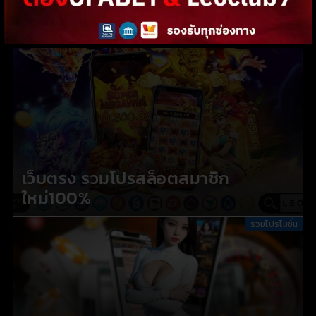
เว็บตรง รวมโปรสล็อตสมาชิก
ใหม่100%
รวมโปรโมชั่น