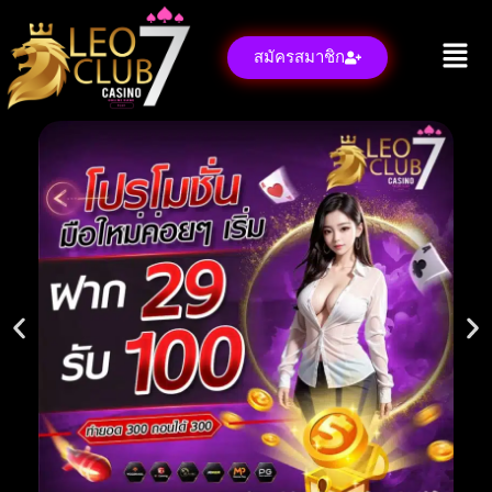
Skip
to
สมัครสมาชิก
content