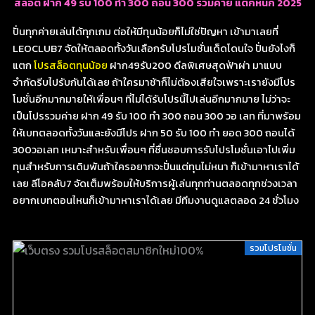
สล็อต ฝาก 49 รับ 100 ทํา 300 ถอน 300 รวมค่าย แตกหนัก 2025
ปั่นทุกค่ายเล่นได้ทุกเกม ต่อให้มีทุนน้อยก็ไม่ใช่ปัญหา เข้ามาเลยที่
LEOCLUB7 จัดให้ตลอดทั้งวันเลือกรับโปรโมชั่นเด็ดโดนใจ ปั่นยังไงก็
แตก
โปรสล็อตทุนน้อย
ฝาก49รับ200 ดีลพิเศษสุดฟ้าผ่า มาแบบ
จำกัดรีบไปรับกันได้เลย ถ้าใครมาช้าก็ไม่ต้องเสียใจเพราะเรายังมีโปร
โมชั่นอีกมากมายให้เพื่อนๆ ที่ไม่ได้รับโปรนี้ไปเล่นอีกมากมาย ไม่ว่าจะ
เป็นโปรรวมค่าย ฝาก 49 รับ 100 ทํา 300 ถอน 300 วอ เลท ที่มาพร้อม
ให้เบทตลอดทั้งวันและยังมีโปร ฝาก 50 รับ 100 ทํา ยอด 300 ถอนได้
300วอเลท เหมาะสำหรับเพื่อนๆ ที่ชื่นชอบการรับโปรโมชั่นเอาไปเพิ่ม
ทุนสำหรับการเดิมพันถ้าใครอยากจะปั่นแต่ทุนไม่หนา ก็เข้ามาหาเราได้
เลย ลีโอคลับ7 จัดเต็มพร้อมให้บริการผู้เล่นทุกท่านตลอดทุกช่วงเวลา
อยากเบทตอนไหนก็เข้ามาหาเราได้เลย มีทีมงานดูแลตลอด 24 ชั่วโมง
รวมโปรโมชั่น