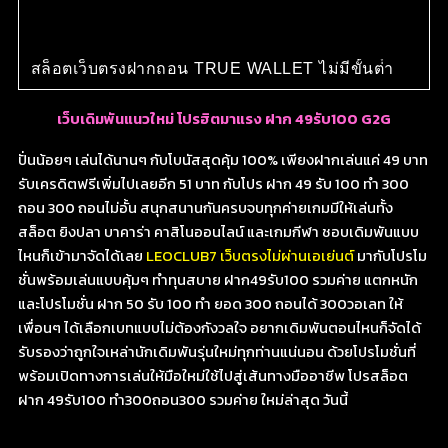
สล็อตเว็บตรงฝากถอน TRUE WALLET ไม่มีขั้นต่ํา
เว็บเดิมพันแนวใหม่ โปรฮิตมาแรง ฝาก 49รับ100 G2G
ปั่นน้อยๆ เล่นได้นานๆ กับโบนัสสุดคุ้ม 100% เพียงฝากเล่นแค่ 49 บาท
รับเครดิตฟรีเพิ่มไปเลยอีก 51 บาท กับโปร ฝาก 49 รับ 100 ทํา 300
ถอน 300 ถอนไม่อั้น สนุกสนานกันครบจบทุกค่ายเกมมีให้เล่นทั้ง
สล็อต ยิงปลา บาคาร่า คาสิโนออนไลน์ และเกมกีฬา ชอบเดิมพันแบบ
ไหนก็เข้ามาจัดได้เลย
LEOCLUB7 เว็บตรงไม่ผ่านเอเย่นต์
มากับโปรโม
ชั่นพร้อมเล่นแบบคุ้มๆ ทำทุนสบาย ฝาก49รับ100 รวมค่าย แตกหนัก
และโปรโมชั่น ฝาก 50 รับ 100 ทํา ยอด 300 ถอนได้ 300วอเลท ให้
เพื่อนๆ ได้เลือกเบทแบบไม่ต้องกังวลใจ อยากเดิมพันตอนไหนก็จัดได้
รับรองว่าถูกใจเหล่านักเดิมพันรุ่นใหม่ทุกท่านแน่นอน ด้วยโปรโมชั่นที่
พร้อมเปิดทางการเล่นให้มือใหม่ใช้ไปสู่เส้นทางมืออาชีพ โปรสล็อต
ฝาก 49รับ100 ทํา300ถอน300 รวมค่าย ใหม่ล่าสุด วันนี้